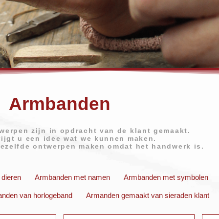
oor elke
oor elke
oor elke
atie
atie
atie
Armbanden
udget en stijl
udget en stijl
udget en stijl
het maken van handgemaakte
het maken van handgemaakte
het maken van handgemaakte
twerpen zijn in opdracht van de klant gemaakt.
krijgt u een idee wat we kunnen maken.
 aan de sieraden
 aan de sieraden
 aan de sieraden
ezelfde ontwerpen maken omdat het handwerk is.
ollectie
ollectie
ollectie
ie
ie
ie
dieren
Armbanden met namen
Armbanden met symbolen
nden van horlogeband
Armanden gemaakt van sieraden klant