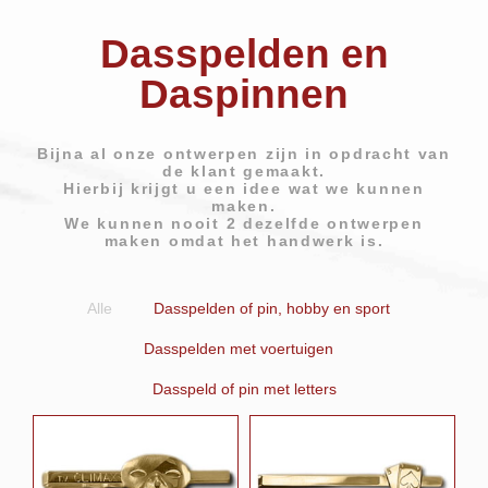
stijl
stijl
stijl
Atelier Carolien verzorgd naar het maken
Atelier Carolien verzorgd naar het maken
Atelier Carolien verzorgd naar het maken
Dasspelden en
van handgemaakte sieraden ook reparatie
van handgemaakte sieraden ook reparatie
van handgemaakte sieraden ook reparatie
Hangemaakte
Hangemaakte
Hangemaakte
aan de sieraden
aan de sieraden
aan de sieraden
sieraden sinds 1987
sieraden sinds 1987
sieraden sinds 1987
Daspinnen
Bekijk de collectie
Bekijk de collectie
Bekijk de collectie
Reparatie
Reparatie
Reparatie
Bijna al onze ontwerpen zijn in opdracht van
de klant gemaakt.
Hierbij krijgt u een idee wat we kunnen
maken.
We kunnen nooit 2 dezelfde ontwerpen
maken omdat het handwerk is.
Alle
Dasspelden of pin, hobby en sport
Dasspelden met voertuigen
Dasspeld of pin met letters