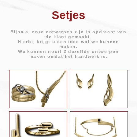
stijl
stijl
stijl
Atelier Carolien verzorgd naar het maken
Atelier Carolien verzorgd naar het maken
Atelier Carolien verzorgd naar het maken
Setjes
van handgemaakte sieraden ook reparatie
van handgemaakte sieraden ook reparatie
van handgemaakte sieraden ook reparatie
Hangemaakte
Hangemaakte
Hangemaakte
aan de sieraden
aan de sieraden
aan de sieraden
sieraden sinds 1987
sieraden sinds 1987
sieraden sinds 1987
Bekijk de collectie
Bekijk de collectie
Bekijk de collectie
Bijna al onze ontwerpen zijn in opdracht van
de klant gemaakt.
Reparatie
Reparatie
Reparatie
Hierbij krijgt u een idee wat we kunnen
maken.
We kunnen nooit 2 dezelfde ontwerpen
maken omdat het handwerk is.