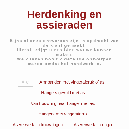
stijl
stijl
stijl
Atelier Carolien verzorgd naar het maken
Atelier Carolien verzorgd naar het maken
Atelier Carolien verzorgd naar het maken
Herdenking en
van handgemaakte sieraden ook reparatie
van handgemaakte sieraden ook reparatie
van handgemaakte sieraden ook reparatie
Hangemaakte
Hangemaakte
Hangemaakte
aan de sieraden
aan de sieraden
aan de sieraden
sieraden sinds 1987
sieraden sinds 1987
sieraden sinds 1987
assieraden
Bekijk de collectie
Bekijk de collectie
Bekijk de collectie
Reparatie
Reparatie
Reparatie
Bijna al onze ontwerpen zijn in opdracht van
de klant gemaakt.
Hierbij krijgt u een idee wat we kunnen
maken.
We kunnen nooit 2 dezelfde ontwerpen
maken omdat het handwerk is.
Alle
Armbanden met vingerafdruk of as
Hangers gevuld met as
Van trouwring naar hanger met as.
Hangers met vingerafdruk
As verwerkt in trouwringen
As verwerkt in ringen